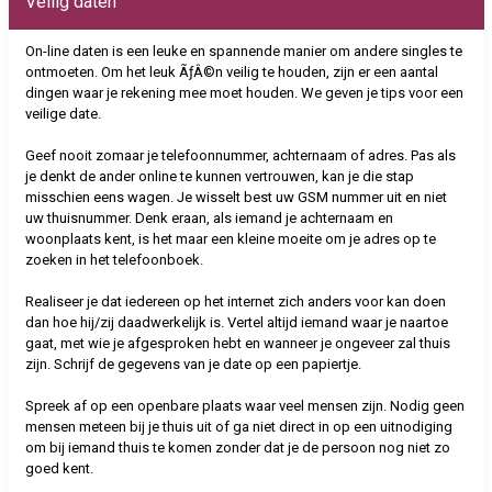
Veilig daten
On-line daten is een leuke en spannende manier om andere singles te
ontmoeten. Om het leuk ÃƒÂ©n veilig te houden, zijn er een aantal
dingen waar je rekening mee moet houden. We geven je tips voor een
veilige date.
Geef nooit zomaar je telefoonnummer, achternaam of adres. Pas als
je denkt de ander online te kunnen vertrouwen, kan je die stap
misschien eens wagen. Je wisselt best uw GSM nummer uit en niet
uw thuisnummer. Denk eraan, als iemand je achternaam en
woonplaats kent, is het maar een kleine moeite om je adres op te
zoeken in het telefoonboek.
Realiseer je dat iedereen op het internet zich anders voor kan doen
dan hoe hij/zij daadwerkelijk is. Vertel altijd iemand waar je naartoe
gaat, met wie je afgesproken hebt en wanneer je ongeveer zal thuis
zijn. Schrijf de gegevens van je date op een papiertje.
Spreek af op een openbare plaats waar veel mensen zijn. Nodig geen
mensen meteen bij je thuis uit of ga niet direct in op een uitnodiging
om bij iemand thuis te komen zonder dat je de persoon nog niet zo
goed kent.